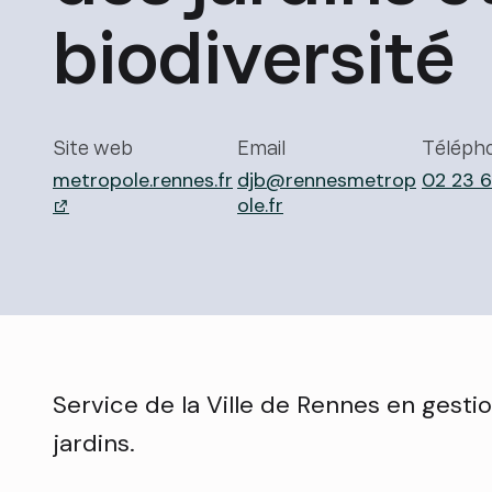
biodiversité
Site web
Email
Téléph
metropole.rennes.fr
djb@rennesmetrop
02 23 6
ole.fr
- lien externe
Service de la Ville de Rennes en gesti
jardins.