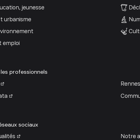
ucation, jeunesse
Déch
t urbanisme
Num
nvironnement
Cult
t emploi
 les professionnels
Rennes
ata
Commun
réseaux sociaux
alités
Notre a