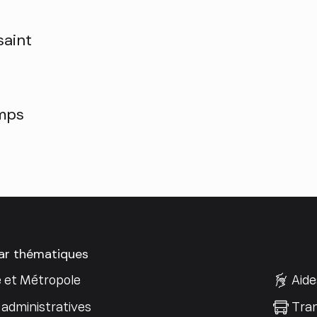
saint
emps
par thématiques
e et Métropole
Aide
administratives
Tran